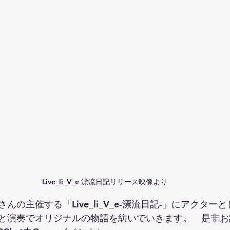
Live_li_V_e 漂流日記リリース映像より
REさんの主催する「Live_li_V_e-漂流日記-」にアクタ
と演奏でオリジナルの物語を紡いでいきます。　是非お