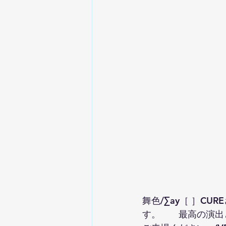
舞色/∑ay［ ］CU
す。　　最高の演出