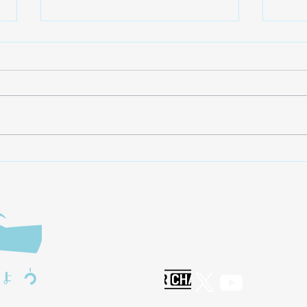
【配信】WeeTV! にて羽澄愛
「と
さんとのライブ独占配信を開
Gr
始
メン
模の
ステ
JASRAC許諾番号：
J25034
NexTone許諾番号：ID0000